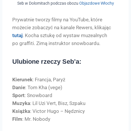
Seb w Dolomitach podczas obozu
Objazdowe Włochy
Prywatnie tworzy filmy na YouTube, które
możecie zobaczyć na kanale Rewers, klikając
tutaj
. Kocha sztukę od wystaw muzealnych
po graffiti. Zimą instruktor snowboardu.
Ulubione rzeczy Seb’a:
Kierunek
: Francja, Paryż
Danie
: Tom Kha (vege)
Sport
: Snowboard
Muzyka
: Lil Uzi Vert, Bisz, Szpaku
Książka
: Victor Hugo – Nędznicy
Film
: Mr. Nobody