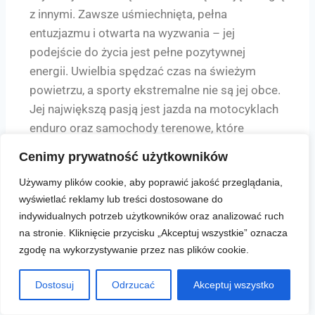
z innymi. Zawsze uśmiechnięta, pełna
entuzjazmu i otwarta na wyzwania – jej
podejście do życia jest pełne pozytywnej
energii. Uwielbia spędzać czas na świeżym
powietrzu, a sporty ekstremalne nie są jej obce.
Jej największą pasją jest jazda na motocyklach
enduro oraz samochody terenowe, które
stanowią dla niej źródło adrenaliny
Cenimy prywatność użytkowników
oraz poczucia wolności.
Używamy plików cookie, aby poprawić jakość przeglądania,
W pracy z ludźmi wykazuje się cierpliwością
wyświetlać reklamy lub treści dostosowane do
i zrozumieniem, zawsze stawiając na pierwszym
indywidualnych potrzeb użytkowników oraz analizować ruch
miejscu ich potrzeby i komfort. W życiu
na stronie. Kliknięcie przycisku „Akceptuj wszystkie” oznacza
zawodowym ma wiele różnych ról – jest pilotem
zgodę na wykorzystywanie przez nas plików cookie.
wycieczek, animatorem czasu wolnego, a także
wychowawcą kolonijnym, który dba
Dostosuj
Odrzucać
Akceptuj wszystko
o bezpieczeństwo i dobre samopoczucie