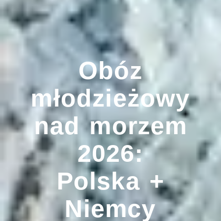
Obóz
młodzieżowy
nad morzem
2026:
Polska +
Niemcy