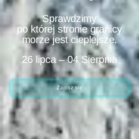
Sprawdzimy
po której stronie granicy
morze jest cieplejsze.
26 lipca – 04 Sierpnia
Zapisz się